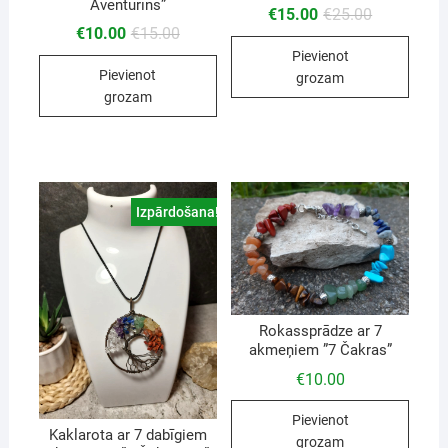
Aventurīns”
€
15.00
€
25.00
€
10.00
€
15.00
Pievienot
Pievienot
grozam
grozam
Izpārdošana!
Rokassprādze ar 7
akmeņiem ”7 Čakras”
€
10.00
Pievienot
Kaklarota ar 7 dabīgiem
grozam