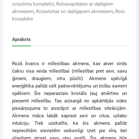
rotaslietu komplekti
,
Rokassprādzes ar dabīgiem
akmeņiem
,
Rotaslietas no dabīgajiem akmeņiem
,
Rotu
komplekti
Apraksts
Rozā kvarcs ir mīlestības akmens, kas atver sirds
čakru visa veida mīlestībai (mīlestībai pret sevi, savu
ģimeni, draugiem, otru pūsīti). Akmens spēcīgā
enerģētika palīdz celt pašnovērtējumu un ticību saviem
spēkiem. Šis neparastais kristāls ļauj atvērties un
pieņemt mīlestību. Tas aizsargā no apkārtējās vides
piesārņojuma to aizstājot ar mīlestības vibrācijām.
Akmens māca labāk saprast sevi un citus, uzlabo
intuīciju. Tiek uzskatīts, ka šis akmens palīdz
neprecētām sievietēm veiksmīgi iziet pie vīra, bet
vīriešiem atrast savu otru pusīti. Šis akmens būs