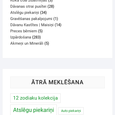
Koka USB zibatmiņas
3
Dāvanas otrai pusītei
28
Atslēgu piekariņi
34
Gravēšanas pakalpojumi
1
Dāvanu Kastītes | Maisiņi
14
Preces bērniem
5
Izpārdošana
283
Akmeņi un Minerāli
5
ĀTRĀ MEKLĒŠANA
12 zodiaku kolekcija
Atslēgu piekariņi
Auto piekariņi