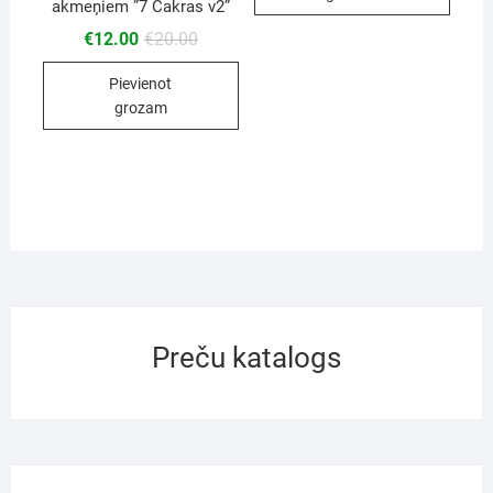
akmeņiem ”7 Čakras v2”
€
12.00
€
20.00
Pievienot
grozam
Preču katalogs