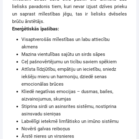
lielisks pavadonis tiem, kuri nevar izjust dzīves prieku
un saprast mīlestības jēgu, tas ir lielisks dvēseles
brūču ārstētājs.
Enerģētiskās īpašības:
Visaptverošās mīlestības un labu attiecību
akmens
Mazina vientulības sajūtu un sirds sāpes
Ceļ pašnovērtējumu un ticību saviem spēkiem
Attīsta līdzjūtību, empātiju un iecietību, sniedz
iekšēju mieru un harmoniju, dziedē senas
emocionālas brūces
Kliedē negatīvas emocijas – dusmas, bailes,
aizvainojumus, skumjas
Stiprina sirdi un asinsrites sistēmu, nostiprina
asinsvadu sieniņas
Labvēlīgi ietekmē limfātisko un imūno sistēmu
Novērš galvas reiboņus
Ārstē nieres un virsnieres