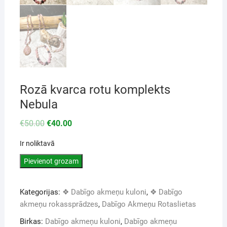
Rozā kvarca rotu komplekts
Nebula
€
50.00
€
40.00
Ir noliktavā
Pievienot grozam
Kategorijas:
❖ Dabīgo akmeņu kuloni
,
❖ Dabīgo
akmeņu rokassprādzes
,
Dabīgo Akmeņu Rotaslietas
Birkas:
Dabīgo akmeņu kuloni
,
Dabīgo akmeņu