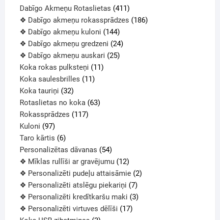
Dabīgo Akmeņu Rotaslietas
411
❖ Dabīgo akmeņu rokassprādzes
186
❖ Dabīgo akmeņu kuloni
144
❖ Dabīgo akmeņu gredzeni
24
❖ Dabīgo akmeņu auskari
25
Koka rokas pulksteņi
11
Koka saulesbrilles
11
Koka tauriņi
32
Rotaslietas no koka
63
Rokassprādzes
117
Kuloni
97
Taro kārtis
6
Personalizētas dāvanas
54
❖ Mīklas rullīši ar gravējumu
12
❖ Personalizēti pudeļu attaisāmie
2
❖ Personalizēti atslēgu piekariņi
7
❖ Personalizēti kredītkaršu maki
3
❖ Personalizēti virtuves dēlīši
17