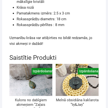
mākslīgie kristāli
Krāsa rozā
Pamatakmens izmērs: 2.5 x 3 cm
Rokassprādžu diametrs: 18 cm
Rokassprādžu pērlītes : 8 mm
Uzmanību krāsa var atšķirties no bildē redzamās, jo
visi akmeņi ir dažādi!
Saistītie Produkti
Izpārdošana!
Izpārdošana!
Kulons no dabīgiem
Melnā obsidiāna kaklarota
akmeņiem ”Zaļais
”Iņ&Jaņ”