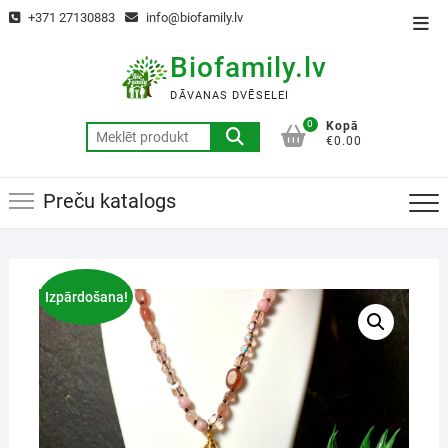
+371 27130883
info@biofamily.lv
Biofamily.lv
DĀVANAS DVĒSELEI
0
Kopā
€0.00
Preču katalogs
Izpārdošana!