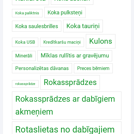
Koka pulksteņi
Koka paliktnis
Koka tauriņi
Koka saulesbrilles
Kulons
Koka USB
Kredītkaršu maciņi
Mīklas rullītis ar gravējumu
Minerāli
Personalizētas dāvanas
Preces bērniem
Rokassprādzes
rokassprādze
Rokassprādzes ar dabīgiem
akmeņiem
Rotaslietas no dabīgajiem