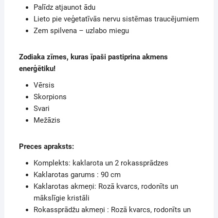
Palīdz atjaunot ādu
Lieto pie veģetatīvās nervu sistēmas traucējumiem
Zem spilvena – uzlabo miegu
Zodiaka zīmes, kuras īpaši pastiprina akmens
enerģētiku!
Vērsis
Skorpions
Svari
Mežāzis
Preces apraksts:
Komplekts: kaklarota un 2 rokassprādzes
Kaklarotas garums : 90 cm
Kaklarotas akmeņi: Rozā kvarcs, rodonīts un
mākslīgie kristāli
Rokassprādžu akmeņi : Rozā kvarcs, rodonīts un