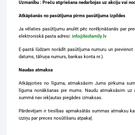
Uzmanību : Preču atgriešana nedarbojas uz akciju vai n
Atkāpšanās no pasūtījuma pirms pasūtījuma izpildes
Ja vēlaties pasūtījumu anulēt pēc norēķināšanās par pre
elektroniskā pasta adresi:
info@biofamily.lv
E-pastā lūdzam norādīt pasūtījuma numuru un pievienot 
datums, tālruņa numurs, bankas konta nr.).
Naudas atmaksa
Atkāpjoties no līguma, atmaksāsim Jums pirkuma sum
līguma nonākšanas pie mums. Naudu atmaksāsim uz at
summā nav iekļautas piegādes izmaksas.
Pārdevējam ir tiesības apmaksātās summas atmaksu kavēt 
izziņu par preces nosūtīšanu atpakaļ.