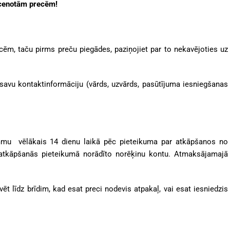
ocenotām precēm!
cēm, taču pirms preču piegādes, paziņojiet par to nekavējoties uz
savu kontaktinformāciju (vārds, uzvārds, pasūtījuma iesniegšanas
mu vēlākais 14 dienu laikā pēc pieteikuma par atkāpšanos no
kāpšanās pieteikumā norādīto norēķinu kontu. Atmaksājamajā
līdz brīdim, kad esat preci nodevis atpakaļ, vai esat iesniedzis