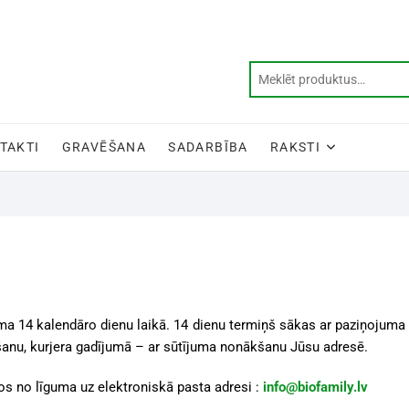
TAKTI
GRAVĒŠANA
SADARBĪBA
RAKSTI
juma 14 kalendāro dienu laikā. 14 dienu termiņš sākas ar paziņojuma
nu, kurjera gadījumā – ar sūtījuma nonākšanu Jūsu adresē.
os no līguma
uz elektroniskā pasta adresi :
info@biofamily.lv