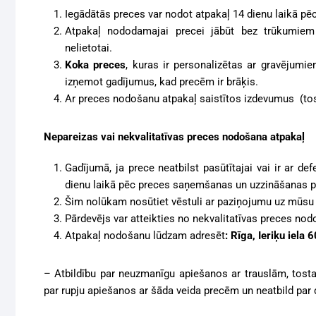
Iegādātās preces var nodot atpakaļ 14 dienu laikā p
Atpakaļ nododamajai precei jābūt bez trūkumiem 
nelietotai.
Koka preces
, kuras ir personaliz
ētas ar gravējumie
izņemot gadījumus, kad precēm ir brāķis.
Ar preces nodošanu atpakaļ saistītos izdevumus (to
Nepareizas vai nekvalitatīvas preces nodošana atpakaļ
Gadījumā, ja prece neatbilst pasūtītajai vai ir ar d
dienu laikā pēc preces saņemšanas un uzzināšanas pa
Šim nolūkam nosūtiet vēstuli ar paziņojumu uz mūsu 
Pārdevējs var atteikties no nekvalitatīvas preces no
Atpakaļ nodošanu lūdzam adresēt
:
Rīga, Ieriķu iela
– Atbildību par neuzmanīgu apiešanos ar trauslām, tost
par rupju apiešanos ar šāda veida precēm un neatbild par d