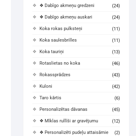
❖ Dabīgo akmeņu gredzeni
(24)
❖ Dabīgo akmeņu auskari
(24)
Koka rokas pulksteņi
(11)
Koka saulesbrilles
(11)
Koka tauriņi
(13)
Rotaslietas no koka
(46)
Rokassprādzes
(43)
Kuloni
(42)
Taro kārtis
(6)
Personalizētas dāvanas
(45)
❖ Mīklas rullīši ar gravējumu
(12)
❖ Personalizēti pudeļu attaisāmie
(2)