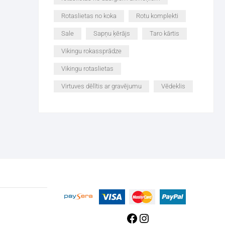
Rotaslietas no koka
Rotu komplekti
Sale
Sapņu ķērājs
Taro kārtis
Vikingu rokassprādze
Vikingu rotaslietas
Virtuves dēlītis ar gravējumu
Vēdeklis