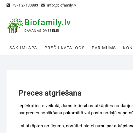
+371 27130883
info@biofamily.lv
Biofamily.lv
DĀVANAS DVĒSELEI
SĀKUMLAPA
PREČU KATALOGS
PAR MUMS
KON
Preces atgriešana
Iepērkoties e-veikalā, Jums ir tiesības atkāpties no darī
par preces nonākšanu pakomātā vai pasta nodaļā saņemša
Lai atkāptos no līguma, nosūtiet
pieteikumu par atkāpšan