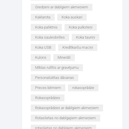
Gredzeni ar dabīgiem akmeņiem
Kaklarota
Koka auskari
Koka paliktnis
Koka pulksteņi
Koka saulesbrilles
Koka tauriņi
Koka USB
Kredītkaršu maciņi
Kulons
Minerāli
Mīklas rullītis ar gravējumu
Personalizētas dāvanas
Preces bērniem
rokassprādze
Rokassprādzes
Rokassprādzes ar dabīgiem akmeņiem
Rotaslietas no dabīgajiem akmeņiem
rotaslietas no dabīgiem akmeņiem