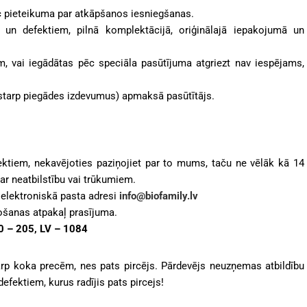
ēc pieteikuma par atkāpšanos iesniegšanas.
un defektiem, pilnā komplektācijā, oriģinālajā iepakojumā un
m, vai iegādātas pēc speciāla pasūtījuma atgriezt nav iespējams,
starp piegādes izdevumus) apmaksā pasūtītājs.
efektiem, nekavējoties paziņojiet par to mums, taču ne vēlāk kā 14
r neatbilstību vai trūkumiem.
elektroniskā pasta adresi
info@biofamily.lv
došanas atpakaļ prasījuma.
 60 – 205, LV – 1084
arp koka precēm, nes pats pircējs. Pārdevējs neuzņemas atbildību
efektiem, kurus radījis pats pircejs!