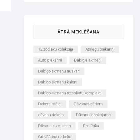
ĀTRĀ MEKLĒŠANA
12 zodiaku kolekcija
Atslēgu piekariņi
Auto piekariņi
Dabīgie akmeņi
Dabīgo akmeņu auskari
Dabīgo akmeņu kuloni
Dabīgo akmeņu rotaslietu komplekti
Dekors mājai
Dāvanas pāriem
dāvanu dekors
Dāvanu iepakojums
Dāvanu komplekts
Ezotērika
Gravēšana uz koka