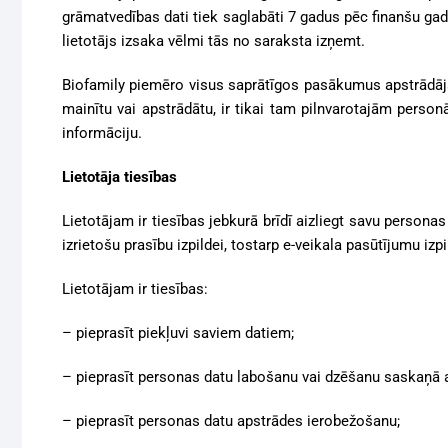
grāmatvedības dati tiek saglabāti 7 gadus pēc finanšu gada
lietotājs izsaka vēlmi tās no saraksta izņemt.
Biofamily piemēro visus saprātīgos pasākumus apstrādāja
mainītu vai apstrādātu, ir tikai tam pilnvarotajām personā
informāciju.
Lietotāja tiesības
Lietotājam ir tiesības jebkurā brīdī aizliegt savu persona
izrietošu prasību izpildei, tostarp e-veikala pasūtījumu izpi
Lietotājam ir tiesības:
– pieprasīt piekļuvi saviem datiem;
– pieprasīt personas datu labošanu vai dzēšanu saskaņā 
– pieprasīt personas datu apstrādes ierobežošanu;