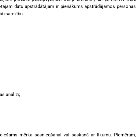
arotajam datu apstrādātājam ir pienākums apstrādājamos personas
aizsardzību.
s analīzi;
pieciešams mērķa sasniegšanai vai saskaņā ar likumu.
Piemēram,