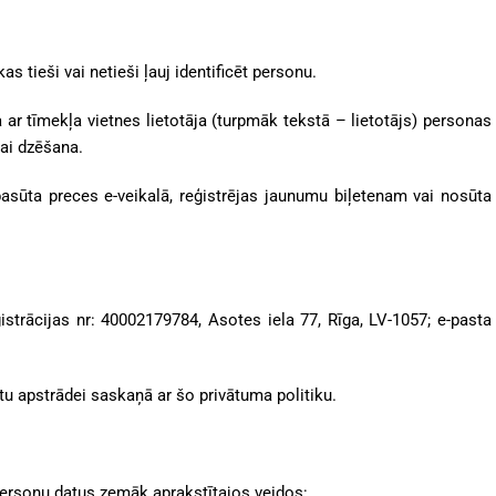
as tieši vai netieši ļauj identificēt personu.
ta ar tīmekļa vietnes lietotāja (turpmāk tekstā – lietotājs) personas
ai dzēšana.
pasūta preces e-veikalā, reģistrējas jaunumu biļetenam vai nosūta
ģistrācijas nr:
40002179784
,
Asotes iela 77, Rīga, LV-1057
; e-pasta
atu apstrādei saskaņā ar šo privātuma politiku.
personu datus zemāk aprakstītajos veidos: