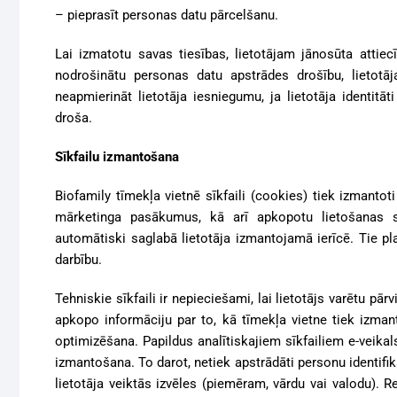
– pieprasīt personas datu pārcelšanu.
Lai izmatotu savas tiesības, lietotājam jānosūta attie
nodrošinātu personas datu apstrādes drošību, lietotāj
neapmierināt lietotāja iesniegumu, ja lietotāja identitā
droša.
Sīkfailu izmantošana
Biofamily tīmekļa vietnē sīkfaili (cookies) tiek izmantoti
mārketinga pasākumus, kā arī apkopotu lietošanas s
automātiski saglabā lietotāja izmantojamā ierīcē. Tie pla
darbību.
Tehniskie sīkfaili ir nepieciešami, lai lietotājs varētu pā
apkopo informāciju par to, kā tīmekļa vietne tiek izman
optimizēšana. Papildus analītiskajiem sīkfailiem e-veikal
izmantošana. To darot, netiek apstrādāti personu identifikāc
lietotāja veiktās izvēles (piemēram, vārdu vai valodu). Re