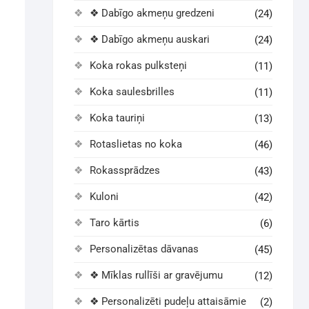
❖ Dabīgo akmeņu gredzeni
(24)
❖ Dabīgo akmeņu auskari
(24)
Koka rokas pulksteņi
(11)
Koka saulesbrilles
(11)
Koka tauriņi
(13)
Rotaslietas no koka
(46)
Rokassprādzes
(43)
Kuloni
(42)
Taro kārtis
(6)
Personalizētas dāvanas
(45)
❖ Mīklas rullīši ar gravējumu
(12)
❖ Personalizēti pudeļu attaisāmie
(2)