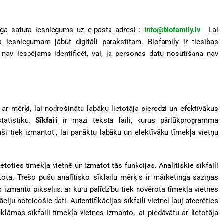
cīga satura iesniegums uz e-pasta adresi :
info@biofamily.lv
Lai
a iesniegumam jābūt digitāli parakstītam. Biofamily ir tiesības
ti nav iespējams identificēt, vai, ja personas datu nosūtīšana nav
 ar mērķi, lai nodrošinātu labāku lietotāja pieredzi un efektīvākus
tatistiku.
Sīkfaili
ir mazi teksta faili, kurus pārlūkprogramma
ši tiek izmantoti, lai panāktu labāku un efektīvāku tīmekļa vietņu
rvietoties tīmekļa vietnē un izmatot tās funkcijas.
Analītiskie sīkfaili
tota. Trešo pušu analītisko sīkfailu mērķis ir mārketinga saziņas
s izmanto pikseļus, ar kuru palīdzību tiek novērota tīmekļa vietnes
iju noteicošie dati. Autentifikācijas sīkfaili vietnei ļauj atcerēties
klāmas sīkfaili tīmekļa vietnes izmanto, lai piedāvātu ar lietotāja