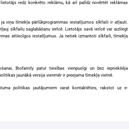
s lietotājs redz konkrēto reklāmu, kā arī palīdz novērtēt reklāmas
, ja viņa tīmekļa pārlūkprogrammas iestatījumos sīkfaili ir atļauti.
uj sīkfailu saglabāšanu ierīcē. Lietotājs savā ierīcē var aizliegt
mas attiecīgos iestatījumus. Ja netiek izmantoti sīkfaili, tīmekļa
ošanai, Biofamily patur tiesības vienpusīgi un bez iepriekšēja
olitikas jaunākā versija vienmēr ir pieejama tīmekļa vietnē.
tuma politikas jautājumiem varat kontaktēties, rakstot uz e-