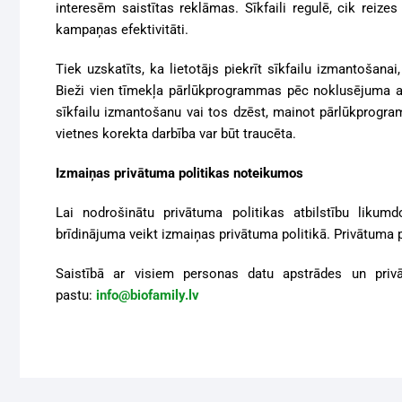
interesēm saistītas reklāmas. Sīkfaili regulē, cik reize
kampaņas efektivitāti.
Tiek uzskatīts, ka lietotājs piekrīt sīkfailu izmantošanai
Bieži vien tīmekļa pārlūkprogrammas pēc noklusējuma atļa
sīkfailu izmantošanu vai tos dzēst, mainot pārlūkprogram
vietnes korekta darbība var būt traucēta.
Izmaiņas privātuma politikas noteikumos
Lai nodrošinātu privātuma politikas atbilstību likumd
brīdinājuma veikt izmaiņas privātuma politikā. Privātuma p
Saistībā ar visiem personas datu apstrādes un privā
pastu:
info@biofamily.lv