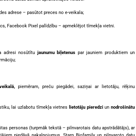
gādes adrese
– pasūtot preces no e-veikala;
cs, Facebook Pixel palīdzību – apmeklējot tīmekļa vietni.
ta adresi nosūtītu
jaunumu biļetenus
par jauniem produktiem un
rmāciju;
-veikalā,
piemēram, preču piegādei, saziņai ar lietotāju, rēķinu
tiku, lai uzlabotu tīmekļa vietnes
lietotāju pieredzi
un
nodrošinātu
citas personas (turpmāk tekstā – pilnvarotais datu apstrādātājs), ar
otājiem piedāvā pakalpojumus. Starp Biofamily un pilnvaroto datu