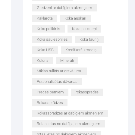
Gredzeni ar dabīgiem akmeņiem
Kaklarota
Koka auskari
Koka paliktnis
Koka pulksteņi
Koka saulesbrilles
Koka tauriņi
Koka USB
Kredītkaršu maciņi
Kulons
Minerāli
Mīklas rullītis ar gravējumu
Personalizētas dāvanas
Preces bērniem
rokassprādze
Rokassprādzes
Rokassprādzes ar dabīgiem akmeņiem
Rotaslietas no dabīgajiem akmeņiem
rotaslietas no dabīgiem akmeņiem