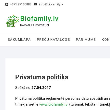
+371 27130883
info@biofamily.lv
Biofamily.lv
DĀVANAS DVĒSELEI
SĀKUMLAPA
PREČU KATALOGS
PAR MUMS
KON
Privātuma politika
Spēkā no
27.04.2017
Privātuma politika reglamentē personas datu apstrādi un 
tīmekļa vietnē
www
.
biofamily
.
lv
(turpmāk tekstā – tīmekļ