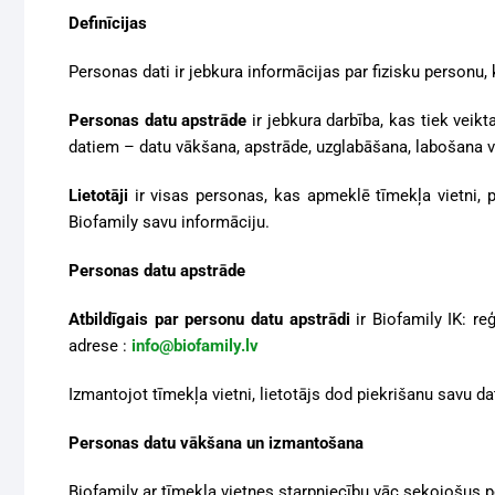
Defin
ī
cijas
Personas dati ir jebkura informācijas par fizisku personu, k
Personas datu apstrāde
ir jebkura darbība, kas tiek veik
datiem – datu vākšana, apstrāde, uzglabāšana, labošana v
Lietotāji
ir visas personas, kas apmeklē tīmekļa vietni, 
Biofamily savu informāciju.
Personas datu apstrāde
Atbildīgais par personu datu apstrādi
ir Biofamily IK: re
adrese :
info@biofamily.lv
Izmantojot tīmekļa vietni, lietotājs dod piekrišanu savu d
Personas datu vākšana un izmantošana
Biofamily ar tīmekļa vietnes starpniecību vāc sekojošus 