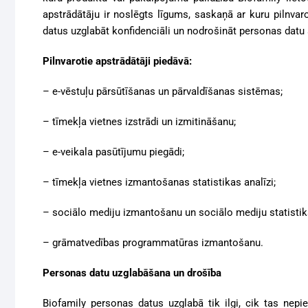
apstrādātāju ir noslēgts līgums, saskaņā ar kuru pilnv
datus uzglabāt konfidenciāli un nodrošināt personas datu 
Pilnvarotie apstrādātāji piedāvā:
– e-vēstuļu pārsūtīšanas un pārvaldīšanas sistēmas;
– tīmekļa vietnes izstrādi un izmitināšanu;
– e-veikala pasūtījumu piegādi;
– tīmekļa vietnes izmantošanas statistikas analīzi;
– sociālo mediju izmantošanu un sociālo mediju statistika
– grāmatvedības programmatūras izmantošanu.
Personas datu uzglabāšana un drošība
Biofamily personas datus uzglabā tik ilgi, cik tas ne