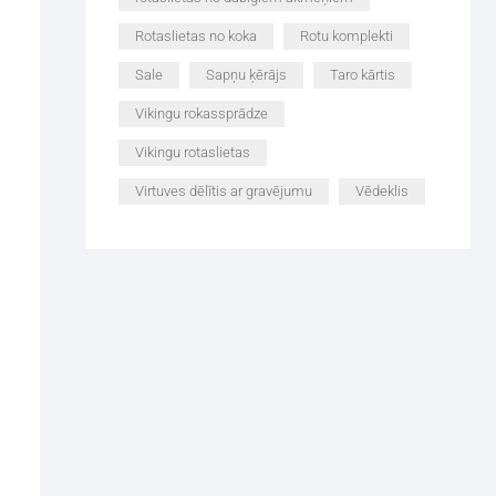
Rotaslietas no koka
Rotu komplekti
Sale
Sapņu ķērājs
Taro kārtis
Vikingu rokassprādze
Vikingu rotaslietas
Virtuves dēlītis ar gravējumu
Vēdeklis