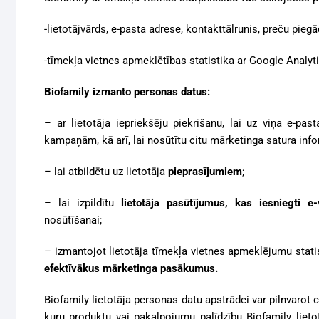
-lietotājvārds, e-pasta adrese, kontakttālrunis, preču pie
-tīmekļa vietnes apmeklētības statistika
ar Google Analyti
Biofamily izmanto personas datus:
– ar lietotāja iepriekšēju piekrišanu, lai uz viņa e-pas
kampaņām, kā arī, lai nosūtītu citu mārketinga satura info
– lai atbildētu uz lietotāja
pieprasījumiem
;
– lai izpildītu
lietotāja pasūtījumus, kas iesniegti e
nosūtīšanai;
– izmantojot lietotāja tīmekļa vietnes apmeklējumu statis
efektīvākus mārketinga pasākumus.
Biofamily lietotāja personas datu apstrādei var pilnvarot 
kuru produktu vai pakalpojumu palīdzību Biofamily liet