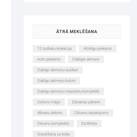
ĀTRĀ MEKLĒŠANA
12 zodiaku kolekcija
Atslēgu piekariņi
Auto piekariņi
Dabīgie akmeņi
Dabīgo akmeņu auskari
Dabīgo akmeņu kuloni
Dabīgo akmeņu rotaslietu komplekti
Dekors mājai
Dāvanas pāriem
dāvanu dekors
Dāvanu iepakojums
Dāvanu komplekts
Ezotērika
Gravēšana uz koka