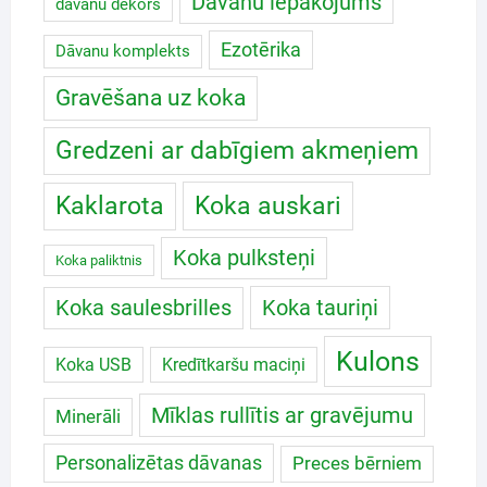
Dāvanu iepakojums
dāvanu dekors
Ezotērika
Dāvanu komplekts
Gravēšana uz koka
Gredzeni ar dabīgiem akmeņiem
Koka auskari
Kaklarota
Koka pulksteņi
Koka paliktnis
Koka saulesbrilles
Koka tauriņi
Kulons
Koka USB
Kredītkaršu maciņi
Mīklas rullītis ar gravējumu
Minerāli
Personalizētas dāvanas
Preces bērniem