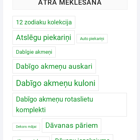
ĀTRĀ MEKLĒŠANA
12 zodiaku kolekcija
Atslēgu piekariņi
Auto piekariņi
Dabīgie akmeņi
Dabīgo akmeņu auskari
Dabīgo akmeņu kuloni
Dabīgo akmeņu rotaslietu
komplekti
Dāvanas pāriem
Dekors mājai