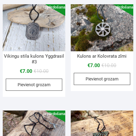
Izpārdošana!
Izpārdošana!
Kulons ar Kolovrata zīmi
Vikingu stila kulons Yggdrasil
#3
€
7.00
€
10.00
€
7.00
€
10.00
Pievienot grozam
Pievienot grozam
Izpārdošana!