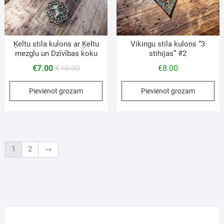
Vikingu stila kulons “3
Ķeltu stila kulons ar Ķeltu
stihijas” #2
mezglu un Dzīvības koku
€
8.00
€
7.00
€
10.00
Pievienot grozam
Pievienot grozam
1
2
→