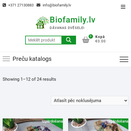
+371 27130883
info@biofamily.lv
Biofamily.lv
DĀVANAS DVĒSELEI
0
Kopā
€0.00
Preču katalogs
Showing 1–12 of 24 results
Izpārdošana!
Izpārdošana!