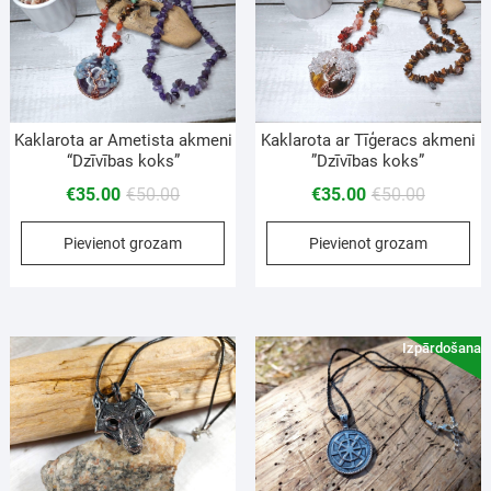
Kaklarota ar Tīģeracs akmeni
Kaklarota ar Ametista akmeni
”Dzīvības koks”
“Dzīvības koks”
€
35.00
€
50.00
€
35.00
€
50.00
Pievienot grozam
Pievienot grozam
Izpārdošana!