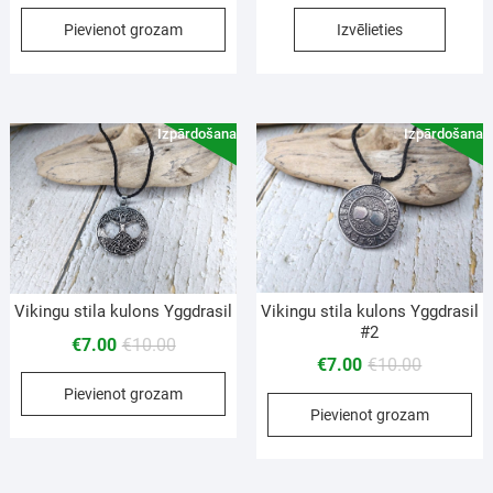
Pievienot grozam
Izvēlieties
Izpārdošana!
Izpārdošana!
Vikingu stila kulons Yggdrasil
Vikingu stila kulons Yggdrasil
#2
€
7.00
€
10.00
€
7.00
€
10.00
Pievienot grozam
Pievienot grozam