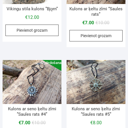
Vikingu stila kulons ”Bjǫrn”
Kulons ar ķeltu zīmi “Saules
rats”
€
12.00
€
7.00
€
10.00
Pievienot grozam
Pievienot grozam
Izpārdošana!
Kulons ar seno ķeltu zīmi
Kulons ar seno ķeltu zīmi
”Saules rats #4”
“Saules rats #5”
€
7.00
€
10.00
€
8.00