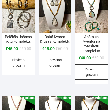
Pelēkās Jašmas
Baltā Kvarca
Ahāta un
rotu komplekts
Drūzas Komplekts
Aventurīna
rotaslietu
€
45.00
€
60.00
€
45.00
€
60.00
komplekts
€
40.00
€
60.00
Pievienot
Pievienot
grozam
grozam
Pievienot
grozam
Izpārdošana!
Izpārdošana!
Izpārdošana!