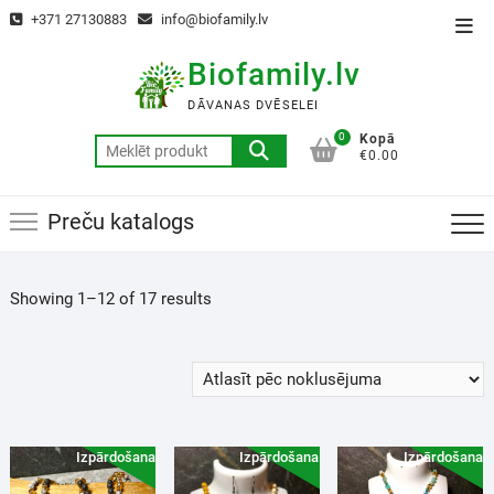
+371 27130883
info@biofamily.lv
Biofamily.lv
DĀVANAS DVĒSELEI
0
Kopā
€0.00
Preču katalogs
Showing 1–12 of 17 results
Izpārdošana!
Izpārdošana!
Izpārdošana!