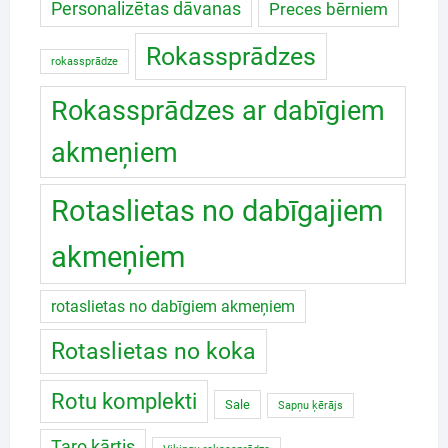
Personalizētas dāvanas
Preces bērniem
Rokassprādzes
rokassprādze
Rokassprādzes ar dabīgiem
akmeņiem
Rotaslietas no dabīgajiem
akmeņiem
rotaslietas no dabīgiem akmeņiem
Rotaslietas no koka
Rotu komplekti
Sale
Sapņu ķērājs
Taro kārtis