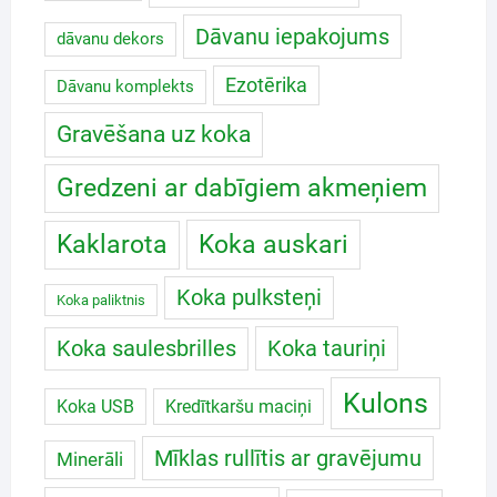
Dāvanu iepakojums
dāvanu dekors
Ezotērika
Dāvanu komplekts
Gravēšana uz koka
Gredzeni ar dabīgiem akmeņiem
Koka auskari
Kaklarota
Koka pulksteņi
Koka paliktnis
Koka saulesbrilles
Koka tauriņi
Kulons
Koka USB
Kredītkaršu maciņi
Mīklas rullītis ar gravējumu
Minerāli