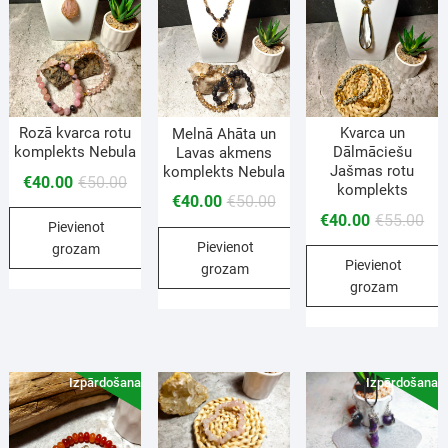
Kvarca un
Rozā kvarca rotu
Melnā Ahāta un
Dālmāciešu
komplekts Nebula
Lavas akmens
Jašmas rotu
komplekts Nebula
€
40.00
€
50.00
komplekts
€
40.00
€
50.00
€
40.00
€
55.00
Pievienot
Pievienot
grozam
Pievienot
grozam
grozam
Izpārdošana!
Izpārdošana!