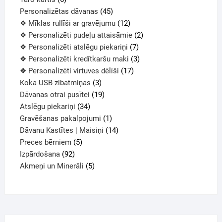
Personalizētas dāvanas
45
❖ Mīklas rullīši ar gravējumu
12
❖ Personalizēti pudeļu attaisāmie
2
❖ Personalizēti atslēgu piekariņi
7
❖ Personalizēti kredītkaršu maki
3
❖ Personalizēti virtuves dēlīši
17
Koka USB zibatmiņas
3
Dāvanas otrai pusītei
19
Atslēgu piekariņi
34
Gravēšanas pakalpojumi
1
Dāvanu Kastītes | Maisiņi
14
Preces bērniem
5
Izpārdošana
92
Akmeņi un Minerāli
5