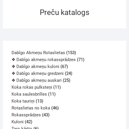
Preču katalogs
Dabīgo Akmeņu Rotaslietas
153
❖ Dabīgo akmeņu rokassprādzes
71
❖ Dabīgo akmeņu kuloni
67
❖ Dabīgo akmeņu gredzeni
24
❖ Dabīgo akmeņu auskari
25
Koka rokas pulksteņi
11
Koka saulesbrilles
11
Koka tauriņi
13
Rotaslietas no koka
46
Rokassprādzes
43
Kuloni
42
Taro kārtis
6