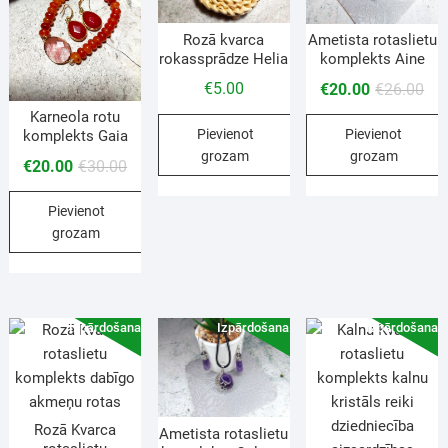
Rozā kvarca
Ametista rotaslietu
rokassprādze Helia
komplekts Aine
€
5.00
€
20.00
€
26.00
Karneola rotu
Pievienot
Pievienot
komplekts Gaia
grozam
grozam
€
20.00
€
30.00
Pievienot
grozam
Izpārdošana!
Izpārdošana!
Izpārdošana!
Rozā Kvarca
Ametista rotaslietu