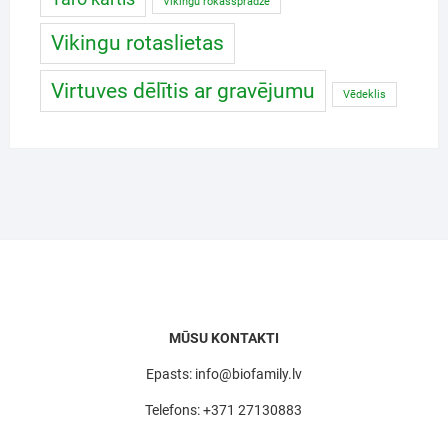
Vikingu rokassprādze
Vikingu rotaslietas
Virtuves dēlītis ar gravējumu
Vēdeklis
MŪSU KONTAKTI
Epasts: info@biofamily.lv
Telefons: +371 27130883