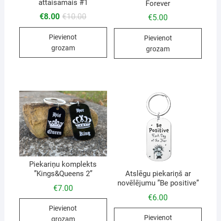
attaisāmais #1
Forever
€
8.00
€
10.00
€
5.00
Pievienot
Pievienot
grozam
grozam
Piekariņu komplekts
Atslēgu piekariņš ar
”Kings&Queens 2”
novēlējumu ”Be positive”
€
7.00
€
6.00
Pievienot
Pievienot
grozam