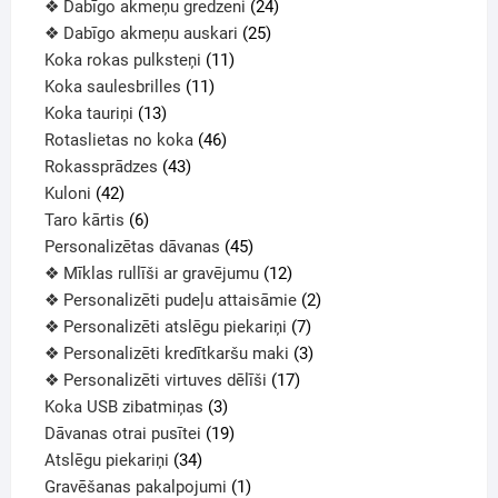
❖ Dabīgo akmeņu gredzeni
24
❖ Dabīgo akmeņu auskari
25
Koka rokas pulksteņi
11
Koka saulesbrilles
11
Koka tauriņi
13
Rotaslietas no koka
46
Rokassprādzes
43
Kuloni
42
Taro kārtis
6
Personalizētas dāvanas
45
❖ Mīklas rullīši ar gravējumu
12
❖ Personalizēti pudeļu attaisāmie
2
❖ Personalizēti atslēgu piekariņi
7
❖ Personalizēti kredītkaršu maki
3
❖ Personalizēti virtuves dēlīši
17
Koka USB zibatmiņas
3
Dāvanas otrai pusītei
19
Atslēgu piekariņi
34
Gravēšanas pakalpojumi
1