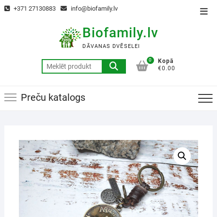
+371 27130883
info@biofamily.lv
Biofamily.lv
DĀVANAS DVĒSELEI
0
Kopā
€0.00
Preču katalogs