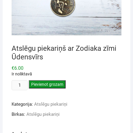
Atslēgu piekariņš ar Zodiaka zīmi
Ūdensvīrs
€
6.00
Ir noliktavā
Pievienot grozam
Kategorija:
Atslēgu piekariņi
Birkas:
Atslēgu piekariņi