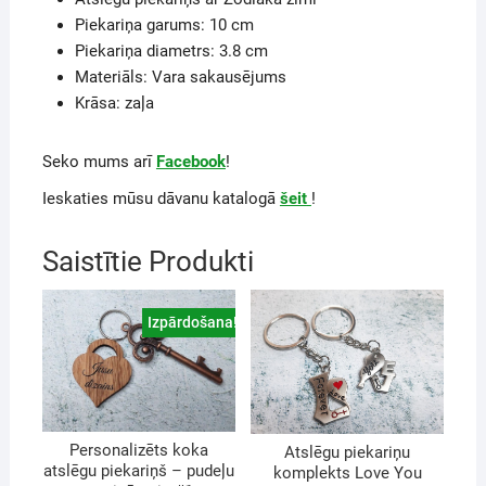
Piekariņa garums: 10 cm
Piekariņa diametrs: 3.8 cm
Materiāls: Vara sakausējums
Krāsa: zaļa
Seko mums arī
Facebook
!
Ieskaties mūsu dāvanu katalogā
šeit
!
Saistītie Produkti
Izpārdošana!
Personalizēts koka
Atslēgu piekariņu
atslēgu piekariņš – pudeļu
komplekts Love You