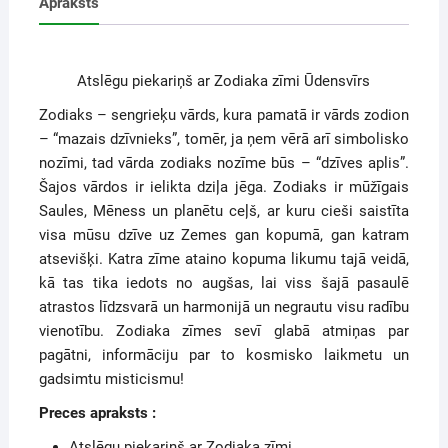
Apraksts
Atslēgu piekariņš ar Zodiaka zīmi Ūdensvīrs
Zodiaks – sengrieķu vārds, kura pamatā ir vārds zodion
– “mazais dzīvnieks”, tomēr, ja ņem vērā arī simbolisko
nozīmi, tad vārda zodiaks nozīme būs – “dzīves aplis”.
Šajos vārdos ir ielikta dziļa jēga. Zodiaks ir mūžīgais
Saules, Mēness un planētu ceļš, ar kuru cieši saistīta
visa mūsu dzīve uz Zemes gan kopumā, gan katram
atsevišķi. Katra zīme ataino kopuma likumu tajā veidā,
kā tas tika iedots no augšas, lai viss šajā pasaulē
atrastos līdzsvarā un harmonijā un negrautu visu radību
vienotību. Zodiaka zīmes sevī glabā atmiņas par
pagātni, informāciju par to kosmisko laikmetu un
gadsimtu misticismu!
Preces apraksts :
Atslēgu piekariņš ar Zodiaka zīmi