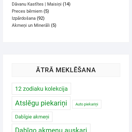
Dāvanu Kastītes | Maisiņi
14
Preces bērniem
5
Izpārdošana
92
Akmeņi un Minerāli
5
ĀTRĀ MEKLĒŠANA
12 zodiaku kolekcija
Atslēgu piekariņi
Auto piekariņi
Dabīgie akmeņi
Dabīgo akmeņu auskari