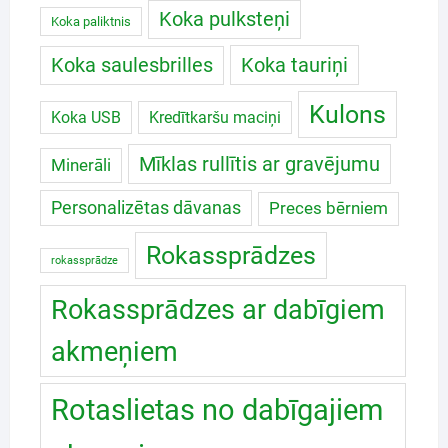
Koka pulksteņi
Koka paliktnis
Koka saulesbrilles
Koka tauriņi
Kulons
Koka USB
Kredītkaršu maciņi
Mīklas rullītis ar gravējumu
Minerāli
Personalizētas dāvanas
Preces bērniem
Rokassprādzes
rokassprādze
Rokassprādzes ar dabīgiem
akmeņiem
Rotaslietas no dabīgajiem