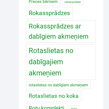
Preces bērniem
rokassprādze
Rokassprādzes
Rokassprādzes ar
dabīgiem akmeņiem
Rotaslietas no
dabīgajiem
akmeņiem
rotaslietas no dabīgiem akmeņiem
Rotaslietas no koka
Rotu komplekti
Sale