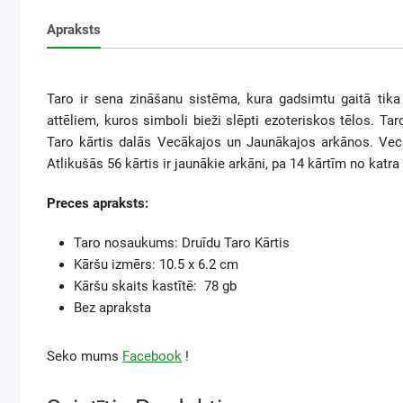
Apraksts
Taro ir sena zināšanu sistēma, kura gadsimtu gaitā tik
attēliem, kuros simboli bieži slēpti ezoteriskos tēlos. T
Taro kārtis dalās Vecākajos un Jaunākajos arkānos. Vecā
Atlikušās 56 kārtis ir jaunākie arkāni, pa 14 kārtīm no katra
Preces apraksts:
Taro nosaukums: Druīdu Taro Kārtis
Kāršu izmērs: 10.5 x 6.2 cm
Kāršu skaits kastītē: 78 gb
Bez apraksta
Seko mums
Facebook
!