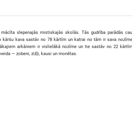
a mācīta slepenajās mistiskajās skolās. Tās gudrība parādās cau
aro kāršu kava sastāv no 78 kārtīm un katrai no tām ir sava nozīme
kajiem arkāniem ir vislielākā nozīme un tie sastāv no 22 kārtīm
 veida — zobeni, zižļi, kausi un monētas.