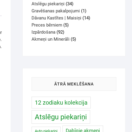
Atslēgu piekariņi
34
Gravēšanas pakalpojumi
1
Dāvanu Kastītes | Maisiņi
14
Preces bērniem
5
Izpārdošana
92
r
Akmeņi un Minerāli
5
.
.
ĀTRĀ MEKLĒŠANA
12 zodiaku kolekcija
Atslēgu piekariņi
Dabīgie akmeņi
Auto piekariņi