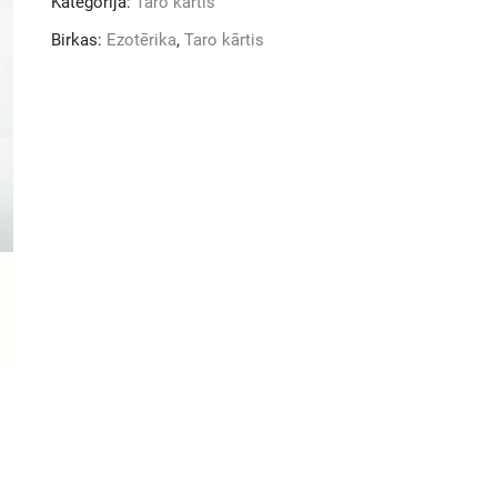
Kategorija:
Taro kārtis
Birkas:
Ezotērika
,
Taro kārtis