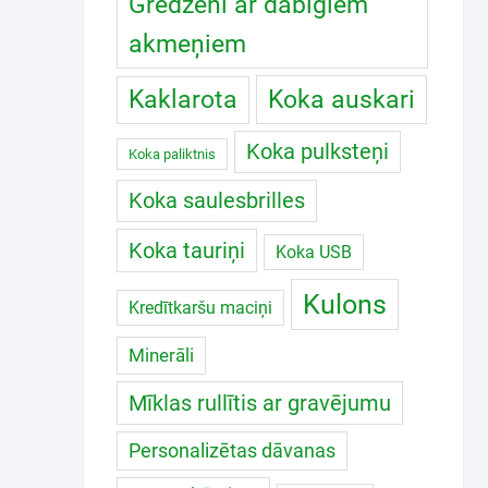
Gredzeni ar dabīgiem
akmeņiem
Koka auskari
Kaklarota
Koka pulksteņi
Koka paliktnis
Koka saulesbrilles
Koka tauriņi
Koka USB
Kulons
Kredītkaršu maciņi
Minerāli
Mīklas rullītis ar gravējumu
Personalizētas dāvanas