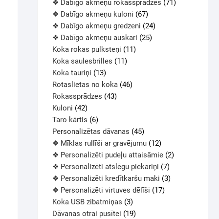
❖ Dabīgo akmeņu rokassprādzes
71
❖ Dabīgo akmeņu kuloni
67
❖ Dabīgo akmeņu gredzeni
24
❖ Dabīgo akmeņu auskari
25
Koka rokas pulksteņi
11
Koka saulesbrilles
11
Koka tauriņi
13
Rotaslietas no koka
46
Rokassprādzes
43
Kuloni
42
Taro kārtis
6
Personalizētas dāvanas
45
❖ Mīklas rullīši ar gravējumu
12
❖ Personalizēti pudeļu attaisāmie
2
❖ Personalizēti atslēgu piekariņi
7
❖ Personalizēti kredītkaršu maki
3
❖ Personalizēti virtuves dēlīši
17
Koka USB zibatmiņas
3
Dāvanas otrai pusītei
19