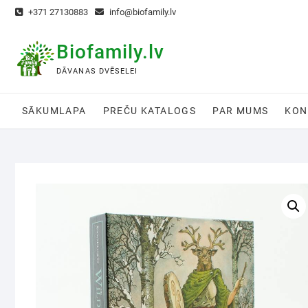
+371 27130883
info@biofamily.lv
Biofamily.lv
DĀVANAS DVĒSELEI
SĀKUMLAPA
PREČU KATALOGS
PAR MUMS
KON