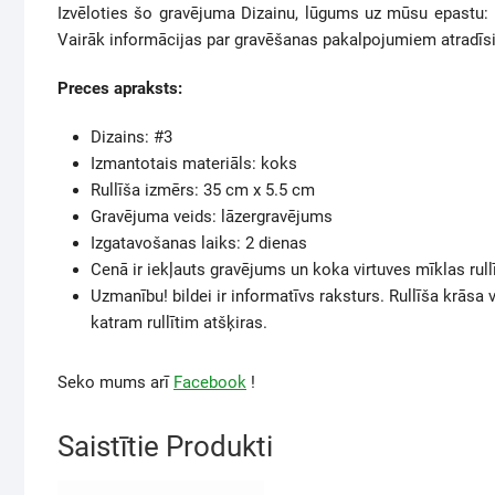
Izvēloties šo gravējuma Dizainu, lūgums uz mūsu epastu: 
Vairāk informācijas par gravēšanas pakalpojumiem atradīs
Preces apraksts:
Dizains: #3
Izmantotais materiāls: koks
Rullīša izmērs: 35 cm x 5.5 cm
Gravējuma veids: lāzergravējums
Izgatavošanas laiks: 2 dienas
Cenā ir iekļauts gravējums un koka virtuves mīklas rullī
Uzmanību! bildei ir informatīvs raksturs. Rullīša krāsa
katram rullītim atšķiras.
Seko mums arī
Facebook
!
Saistītie Produkti