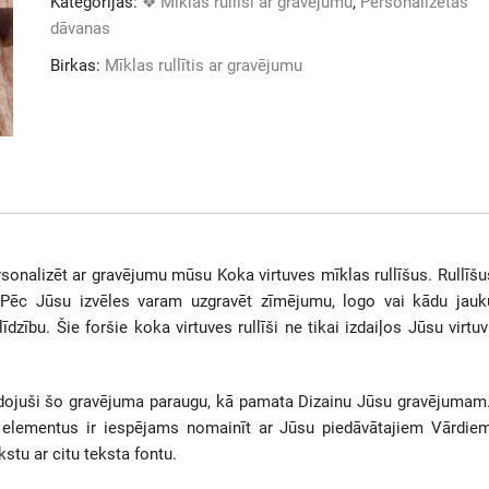
Kategorijas:
❖ Mīklas rullīši ar gravējumu
,
Personalizētas
dāvanas
Birkas:
Mīklas rullītis ar gravējumu
sonalizēt ar gravējumu mūsu Koka virtuves mīklas rullīšus. Rullīšu
 Pēc Jūsu izvēles varam uzgravēt zīmējumu, logo vai kādu jauk
zību. Šie foršie koka virtuves rullīši ne tikai izdaiļos Jūsu virtuvi
idojuši šo gravējuma paraugu, kā pamata Dizainu Jūsu gravējumam
na elementus ir iespējams nomainīt ar Jūsu piedāvātajiem Vārdiem
stu ar citu teksta fontu.