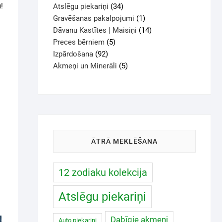
!
Atslēgu piekariņi
34
Gravēšanas pakalpojumi
1
Dāvanu Kastītes | Maisiņi
14
Preces bērniem
5
Izpārdošana
92
Akmeņi un Minerāli
5
ĀTRĀ MEKLĒŠANA
12 zodiaku kolekcija
Atslēgu piekariņi
Dabīgie akmeņi
Auto piekariņi