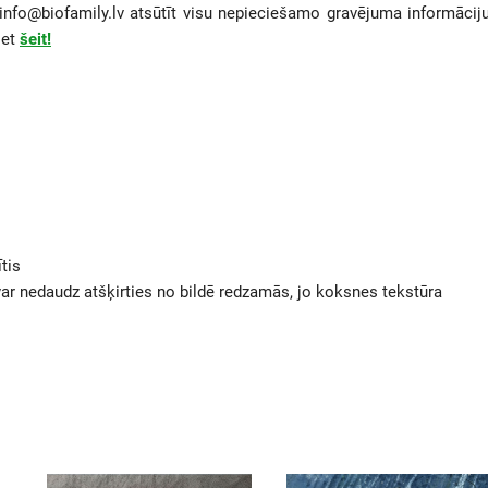
info@biofamily.lv atsūtīt visu nepieciešamo gravējuma informāciju
iet
šeit!
tis
 var nedaudz atšķirties no bildē redzamās, jo koksnes tekstūra