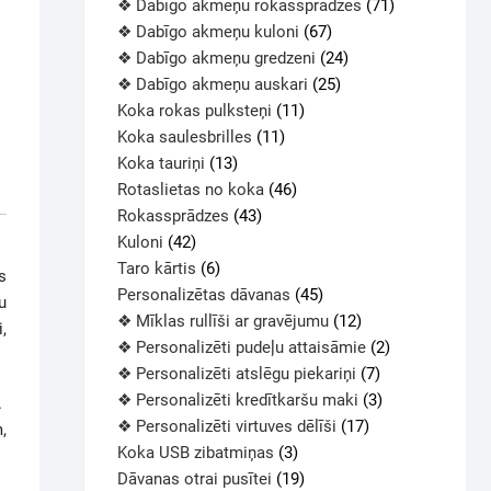
❖ Dabīgo akmeņu rokassprādzes
71
❖ Dabīgo akmeņu kuloni
67
❖ Dabīgo akmeņu gredzeni
24
❖ Dabīgo akmeņu auskari
25
Koka rokas pulksteņi
11
Koka saulesbrilles
11
Koka tauriņi
13
Rotaslietas no koka
46
Rokassprādzes
43
Kuloni
42
Taro kārtis
6
s
Personalizētas dāvanas
45
u
❖ Mīklas rullīši ar gravējumu
12
,
❖ Personalizēti pudeļu attaisāmie
2
❖ Personalizēti atslēgu piekariņi
7
❖ Personalizēti kredītkaršu maki
3
.
❖ Personalizēti virtuves dēlīši
17
,
Koka USB zibatmiņas
3
Dāvanas otrai pusītei
19