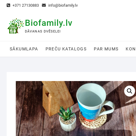
+371 27130883
info@biofamily.lv
Biofamily.lv
DĀVANAS DVĒSELEI
SĀKUMLAPA
PREČU KATALOGS
PAR MUMS
KON