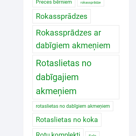
Preces bērniem
rokassprādze
Rokassprādzes
Rokassprādzes ar
dabīgiem akmeņiem
Rotaslietas no
dabīgajiem
akmeņiem
rotaslietas no dabīgiem akmeņiem
Rotaslietas no koka
Rotu komplekti
Sale