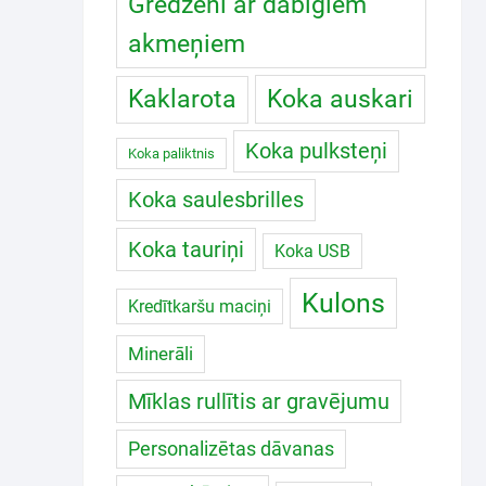
Gredzeni ar dabīgiem
akmeņiem
Koka auskari
Kaklarota
Koka pulksteņi
Koka paliktnis
Koka saulesbrilles
Koka tauriņi
Koka USB
Kulons
Kredītkaršu maciņi
Minerāli
Mīklas rullītis ar gravējumu
Personalizētas dāvanas