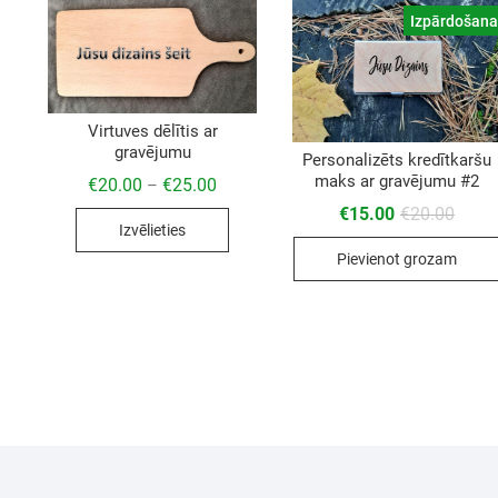
Izpārdošana
Virtuves dēlītis ar
gravējumu
Personalizēts kredītkaršu
maks ar gravējumu #2
€
20.00
€
25.00
–
€
15.00
€
20.00
Izvēlieties
Pievienot grozam