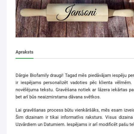
Apraksts
Dārgie Biofamily draugi! Tagad mēs piedāvājam iespēju per
ir iespējams personalizēt vadoties pēc klienta vēlmēm.
novēlējuma tekstu. Gravēšana notiek ar lāzera iekārtas palīd
bet arī būs neaizmirstama dāvana svētkos.
Lai gravēšanas process būtu vienkāršāks, mēs esam izve
Šim dizainam ir tikai informatīvs raksturs. Visus dizai
Uzvārdiem un Datumiem. Iespējams ir arī modificēt pašu tek